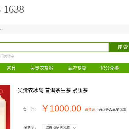
8 1638
热门关键字：
茶具
吴觉农茶服
品牌专卖
积分兑换
吴觉农冰岛 普洱茶生茶 紧压茶
￥
1000.00
售 价：
请登录
，确认是否享受优惠
配送至：
请选择配送区域