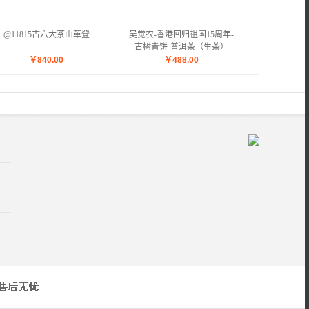
@11815古六大茶山革登
吴觉农-香港回归祖国15周年-
古树青饼-普洱茶（生茶）
￥
840.00
￥
488.00