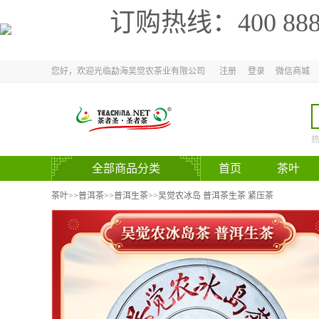
订购热线：
400 88
您好，欢迎光临勐海吴觉农茶业有限公司
注册
登录
微信商城
全部商品分类
首页
茶叶
官方网站
茶叶
>>
普洱茶
>>
普洱生茶
>>吴觉农冰岛 普洱茶生茶 紧压茶