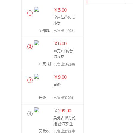
￥
5.00
1
宁州红茶10克
小饼
已售出
113921
件
￥
6.00
2
10克1饼的普
洱绿茶
已售出
102206
件
￥
9.00
3
白茶
已售出
32700
件
￥
299.00
4
吴觉农 鼠你好
运 普洱茶 生
茶 357g
已售出
2783
件