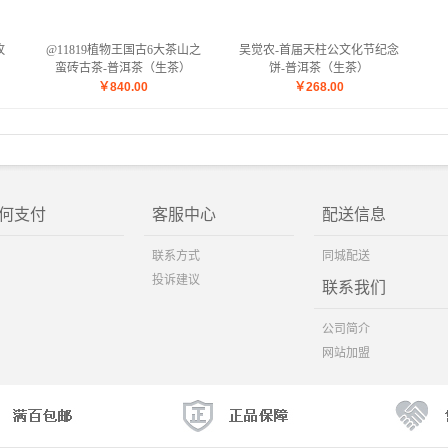
攸
@11819植物王国古6大茶山之
吴觉农-首届天柱公文化节纪念
蛮砖古茶-普洱茶（生茶）
饼-普洱茶（生茶）
￥
840.00
￥
268.00
何支付
客服中心
配送信息
联系方式
同城配送
投诉建议
联系我们
公司简介
网站加盟