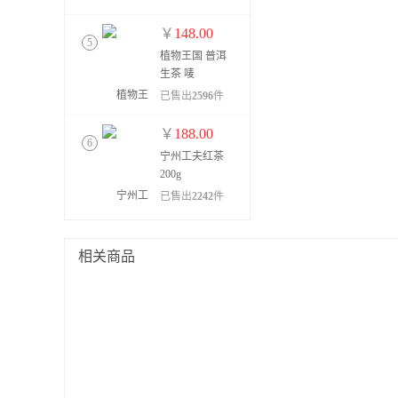
￥
148.00
5
植物王国 普洱
生茶 唛
号:12305
已售出
2596
件
￥
188.00
6
宁州工夫红茶
200g
已售出
2242
件
￥
98.00
7
相关商品
植物王国普洱
生茶 @1897
已售出
1375
件