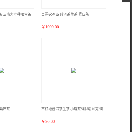
茶 云南大叶种晒青茶
吴觉农冰岛 普洱茶生茶 紧压茶
￥
1000.00
 紧压茶
草籽地普洱茶生茶 小罐茶5饼/罐 10克/饼
￥
90.00