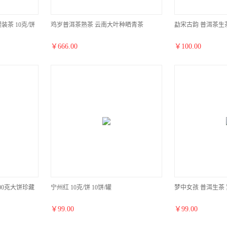
茶 10克/饼
鸡岁普洱茶熟茶 云南大叶种晒青茶
勐宋古韵 普洱茶生
￥
666.00
￥
100.00
500克大饼珍藏
宁州红 10克/饼 10饼/罐
梦中女孩 普洱生茶
￥
99.00
￥
99.00