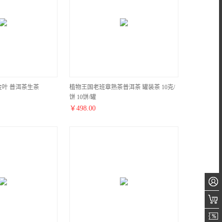
叶 普洱茶生茶
植物王国老班章熟茶普洱茶 罐装茶 10克/
饼 10饼/罐
￥
498.00