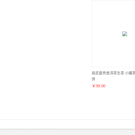
易武曼秀普洱茶生茶 小罐茶5饼
饼
￥
90.00