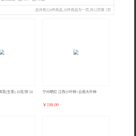
总共有224件商品,20件商品为一页,共12页第 1页
(生茶) 10克/饼 10
宁州晒红 江西小叶种+云南大叶种
￥
198.00