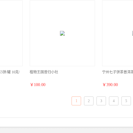
/罐 10克/
植物王国昔归小社
宁州七子饼茶普洱茶
￥
100.00
￥
390.00
1
2
3
4
5