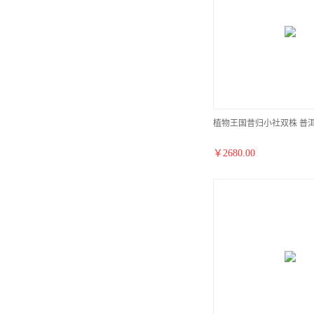
植物王国昔归小社双株 普洱茶
￥
2680.00