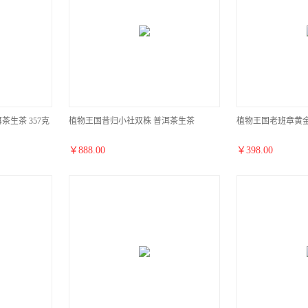
生茶 357克
植物王国昔归小社双株 普洱茶生茶
植物王国老班章黄金
￥
888.00
￥
398.00