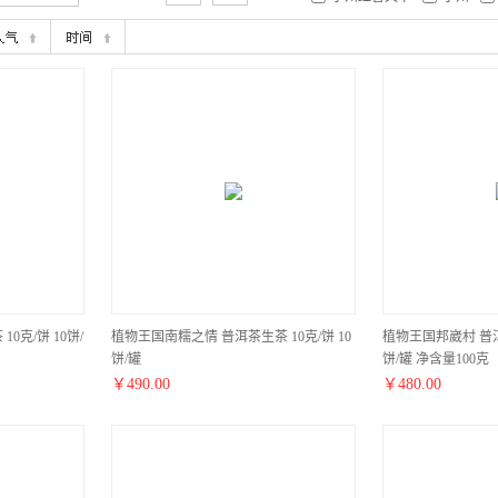
0克/饼 10饼/
植物王国南糯之情 普洱茶生茶 10克/饼 10
植物王国邦崴村 普洱茶
饼/罐
饼/罐 净含量100克
￥
490.00
￥
480.00