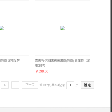
熟茶 渥堆发酵
喜庆马·昔归古树普洱茶(熟茶) 紧压茶（渥
堆发酵）
￥
398.00
6
...
下一页
第1/12页 共224记录
页