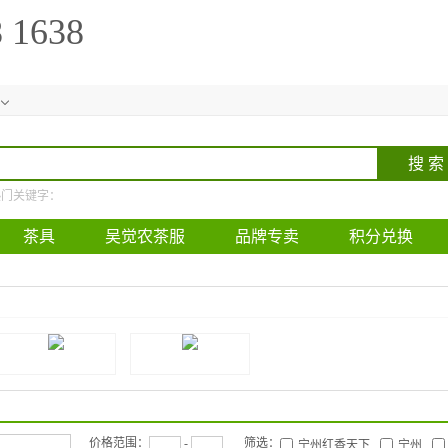
8 1638
热门关键字：
茶具
吴觉农茶服
品牌专卖
积分兑换
价格范围：
-
筛选：
宁州红香天下
宁州