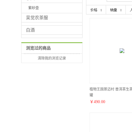
紫砂壶
吴觉农茶服
白酒
浏览过的商品
清除我的浏览记录
植物王国景迈村 普洱茶生茶 1
罐
￥
490.00