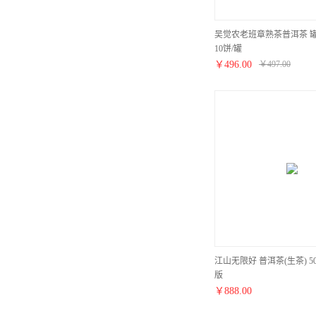
吴觉农老班章熟茶普洱茶 罐装
10饼/罐
￥
496.00
￥
497.00
江山无限好 普洱茶(生茶) 
版
￥
888.00