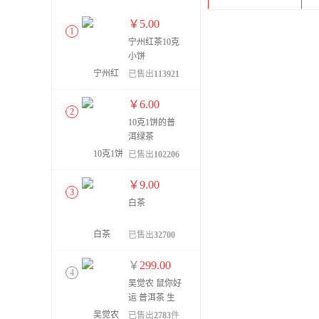
￥
5.00
1
宁州红茶10克
小饼
已售出
113921
件
￥
6.00
2
10克1饼的普
洱绿茶
已售出
102206
件
￥
9.00
3
白茶
已售出
32700
件
￥
299.00
4
吴觉农 鼠你好
运 普洱茶 生
茶 357g
已售出
2783
件