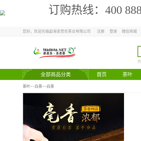
订购热线：
400 88
您好，欢迎光临勐海吴觉农茶业有限公司
注册
登录
微信商城
全部商品分类
首页
茶叶
官方网站
茶叶
>>
白茶
>>白茶