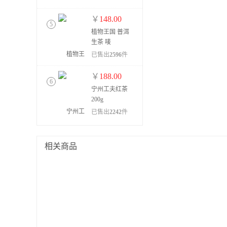
￥
148.00
5
植物王国 普洱
生茶 唛
号:12305
已售出
2596
件
￥
188.00
6
宁州工夫红茶
200g
已售出
2242
件
￥
98.00
7
相关商品
植物王国普洱
生茶 @1897
已售出
1375
件