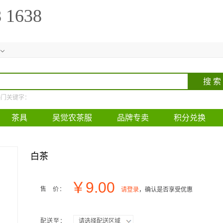
8 1638
热门关键字：
茶具
吴觉农茶服
品牌专卖
积分兑换
白茶
￥
9.00
售 价：
请登录
，确认是否享受优惠
配送至：
请选择配送区域