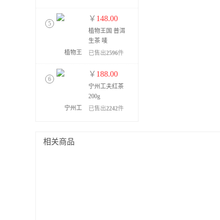
￥
148.00
5
植物王国 普洱
生茶 唛
号:12305
已售出
2596
件
￥
188.00
6
宁州工夫红茶
200g
已售出
2242
件
￥
98.00
7
相关商品
植物王国普洱
生茶 @1897
已售出
1375
件