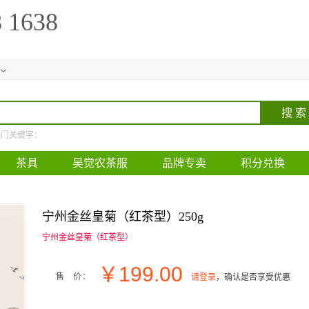
8 1638
热门关键字：
茶具
吴觉农茶服
品牌专卖
积分兑换
宁州金丝皇菊（红茶型）250g
宁州金丝皇菊（红茶型）
￥
199.00
售 价：
请登录
，确认是否享受优惠