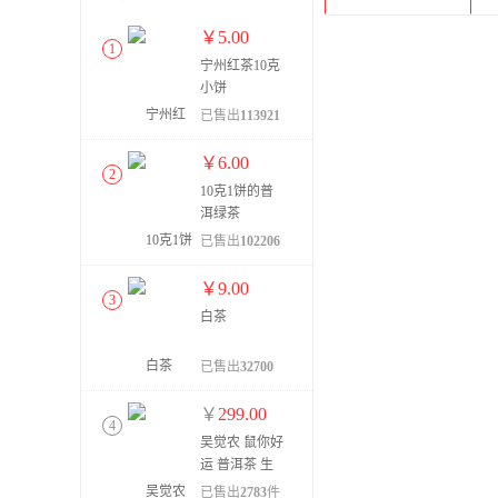
￥
5.00
1
宁州红茶10克
小饼
已售出
113921
件
￥
6.00
2
10克1饼的普
洱绿茶
已售出
102206
件
￥
9.00
3
白茶
已售出
32700
件
￥
299.00
4
吴觉农 鼠你好
运 普洱茶 生
茶 357g
已售出
2783
件