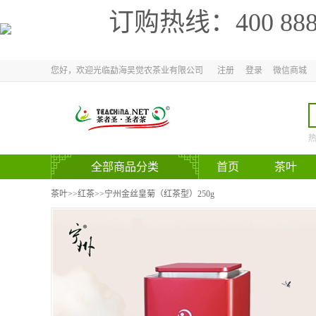
订购热线：
400 88
您好，欢迎光临勐海吴觉农茶业有限公司
注册
登录
微信商城
全部商品分类
首页
茶叶
官方网站
茶叶
>>
红茶
>>宁州金丝皇菊（红茶型）250g