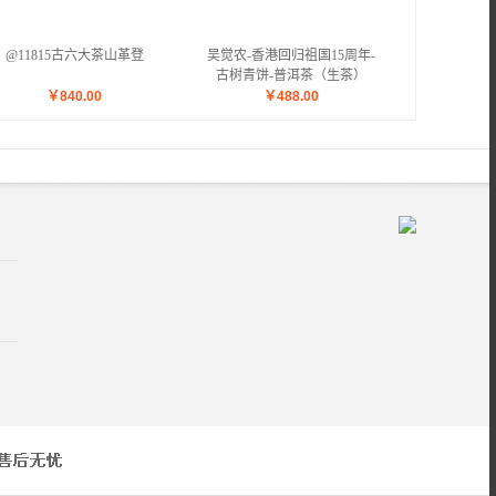
@11815古六大茶山革登
吴觉农-香港回归祖国15周年-
古树青饼-普洱茶（生茶）
￥
840.00
￥
488.00