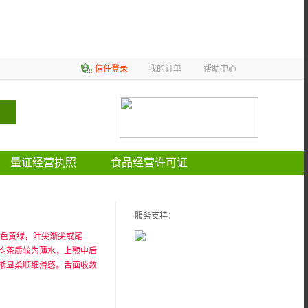
信任登录
我的订单
帮助中心
量证经营执照
食品经营许可证
服务支持：
叶色黄绿，叶尖渐尖或尾
均茶质较为薄水，上颚中后
渐显柔顺细滑感。舌面收敛