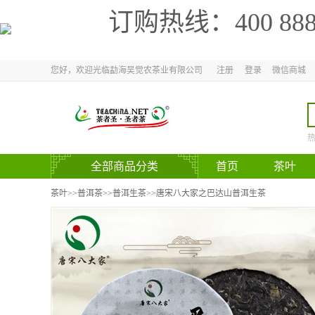
订购热线：
400 88
您好，欢迎光临勐海吴觉农茶业有限公司
注册
登录
微信商城
全部商品分类
首页
茶叶
官方网站
茶叶
>>
普洱茶
>>
普洱生茶
>>唐宋八大家之巴达山普洱生茶