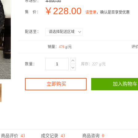
市场价：
890.00
￥
￥
228.00
售 价：
请登录
，确认是否享受优惠
配送至：
请选择配送区域
销量：
476
g/元
评
数量：
库存：
227
g/元
立即购买
加入购物车
商品评价
43
成交记录
43
商品咨询
0