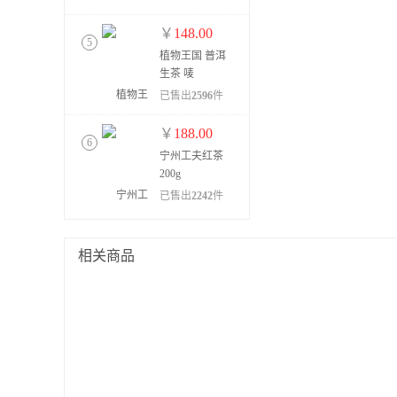
￥
148.00
5
植物王国 普洱
生茶 唛
号:12305
已售出
2596
件
￥
188.00
6
宁州工夫红茶
200g
已售出
2242
件
￥
98.00
7
相关商品
植物王国普洱
生茶 @1897
已售出
1375
件