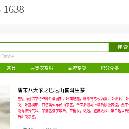
8 1638
热门关键字：
茶具
吴觉农茶服
品牌专卖
积分兑换
唐宋八大家之巴达山普洱生茶
巴达山普洱茶特点叶片椭圆形，叶面隆起，叶身背弓或内折， 叶质软，
尖，叶基楔形。口感类似布朗山茶区，舌面后段与上颚后段微苦涩，然平
段有特殊气味。茶汤香满于喉舌，苦稍长，微涩。轻度收敛。第三泡以后
后出现凉感。