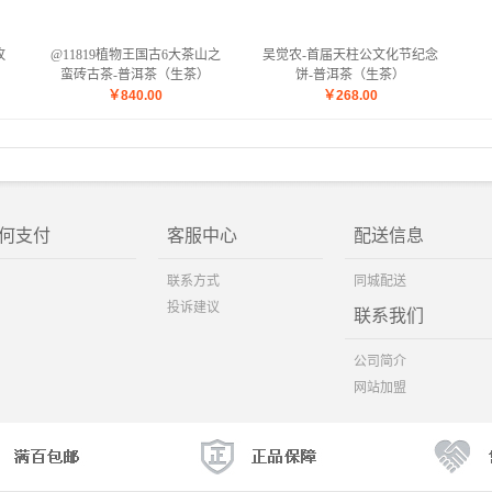
攸
@11819植物王国古6大茶山之
吴觉农-首届天柱公文化节纪念
蛮砖古茶-普洱茶（生茶）
饼-普洱茶（生茶）
￥
840.00
￥
268.00
何支付
客服中心
配送信息
联系方式
同城配送
投诉建议
联系我们
公司简介
网站加盟